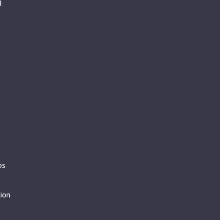
q
os
tion