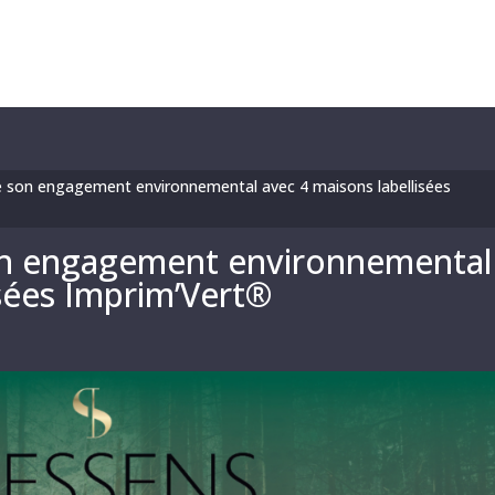
 son engagement environnemental avec 4 maisons labellisées
on engagement environnemental
isées Imprim’Vert®