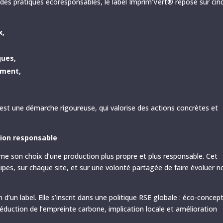
des pratiques écoresponsables, le label Imprim’Vert® repose sur cin
x,
ques,
ement,
c’est une démarche rigoureuse, qui valorise des actions concrètes et
sion responsable
me son choix d’une production plus propre et plus responsable. Cet
pes, sur chaque site, et sur une volonté partagée de faire évoluer n
d’un label. Elle s’inscrit dans une politique RSE globale : éco-concep
éduction de l’empreinte carbone, implication locale et amélioration