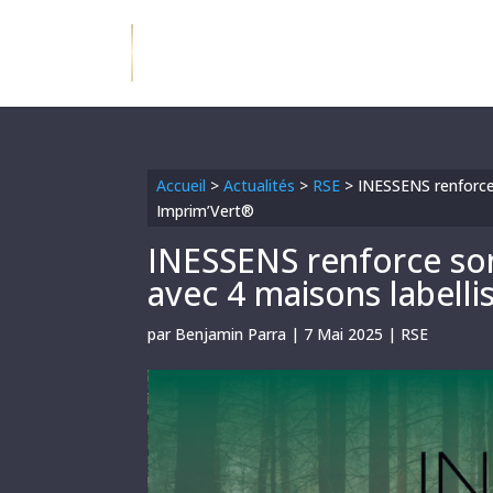
Accueil
>
Actualités
>
RSE
>
INESSENS renforce
Imprim’Vert®
INESSENS renforce s
avec 4 maisons labell
par
Benjamin Parra
|
7 Mai 2025
|
RSE