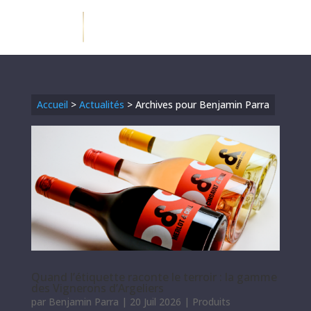
Accueil
>
Actualités
>
Archives pour Benjamin Parra
Quand l’étiquette raconte le terroir : la gamme
des Vignerons d’Argeliers
par
Benjamin Parra
|
20 Juil 2026
|
Produits