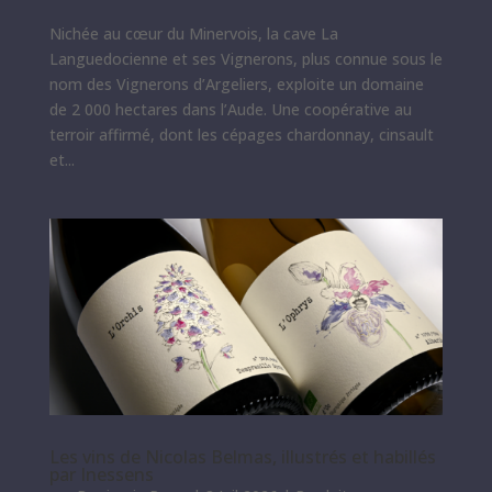
Nichée au cœur du Minervois, la cave La
Languedocienne et ses Vignerons, plus connue sous le
nom des Vignerons d’Argeliers, exploite un domaine
de 2 000 hectares dans l’Aude. Une coopérative au
terroir affirmé, dont les cépages chardonnay, cinsault
et...
Les vins de Nicolas Belmas, illustrés et habillés
par Inessens