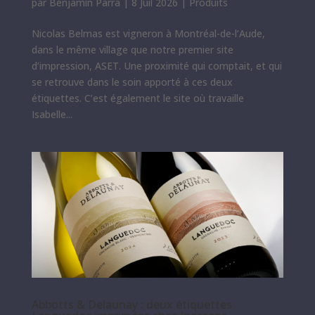
par
Benjamin Parra
|
8 Juil 2026
|
Produits
Nicolas Belmas est vigneron à Montréal-de-l’Aude,
dans le même village que notre premier site
d’impression, ASET. Une proximité qui comptait, et qui
se retrouve dans le soin apporté à ces deux
étiquettes. C’est également le site où travaille
Isabelle...
Abbotts & Delaunay : deux étiquettes