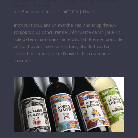
Les erreurs à éviter dans la conception d’une
étiquette de vin
par
Benjamin Parra
|
1 Juil 2026
|
Divers
Introduction Dans un marché des vins et spiritueux
toujours plus concurrentiel, l’étiquette de vin joue un
rôle déterminant dans l’acte d’achat. Premier point de
contact avec le consommateur, elle doit capter
l’attention, transmettre l’univers de la marque et
rassurer...