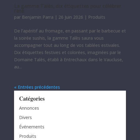
La gamme Talès, dix étiquettes pour célébrer
l’été
par
Benjamin Parra
|
26 Juin 2026
|
Produits
De l’apéritif au fromage, en passant par le barbecue et
la soirée sushis, la gamme Talès saura vous
accompagner tout au long de vos tablées estivales.
Dix étiquettes festives et colorées, imaginées par le
Domaine Talès, établi à Entrechaux dans le Vaucluse,
au...
« Entrées précédentes
Catégories
Annonces
Divers
Événements
Produits