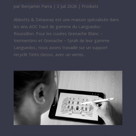
Languedoc imprimées chez Inessens
par
Benjamin Parra
|
3 Juil 2026
|
Produits
Abbotts & Delaunay est une maison spécialisée dans
les vins AOC haut de gamme du Languedoc-
Roussillon. Pour les cuvées Grenache Blanc –
Vermentino et Grenache – Syrah de leur gamme
Languedoc, nous avons travaillé sur un support
recyclé Tinto Gesso, avec un vernis...