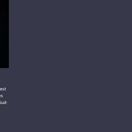
 est
es
Sud-