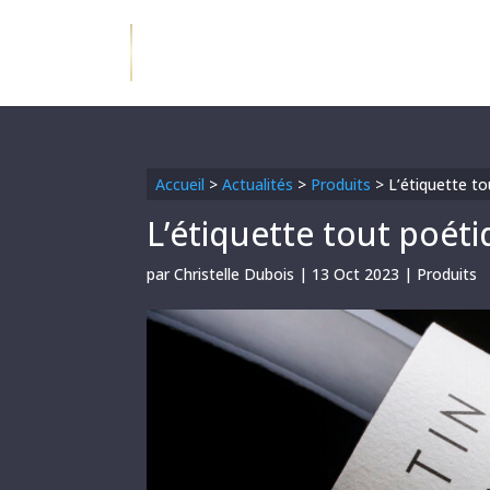
Accueil
>
Actualités
>
Produits
>
L’étiquette t
L’étiquette tout poét
par
Christelle Dubois
|
13 Oct 2023
|
Produits