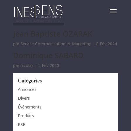
Accueil
>
Actualités
>
70
Jean Baptiste OZARAK
par
Service Communication et Marketing
|
8 Fév 2024
Dominique SABARD
par
nicolas
|
5 Fév 2020
Catégories
Annonces
Divers
Événements
Produits
RSE