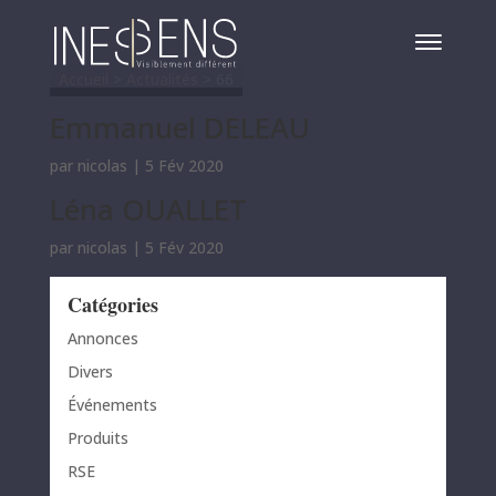
Accueil
>
Actualités
>
66
Emmanuel DELEAU
par
nicolas
|
5 Fév 2020
Léna OUALLET
par
nicolas
|
5 Fév 2020
Catégories
Annonces
Divers
Événements
Produits
RSE