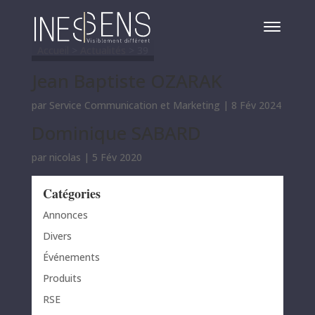
Accueil
>
Actualités
>
39
Jean Baptiste OZARAK
par
Service Communication et Marketing
|
8 Fév 2024
Dominique SABARD
par
nicolas
|
5 Fév 2020
Catégories
Annonces
Divers
Événements
Produits
RSE